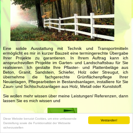
Eine solide Ausstattung mit Technik und Transportmitteln
ermöglicht es mir in kurzer Bauzeit eine termingerechte Übergabe
Ihrer Projekte zu garantieren. In Ihrem Auftrag kann ich
anspruchsvollen Projekte im Garten- und Landschaftsbau für Sie
realisieren. Ich gestalte Ihre Pflaster- und Plattenbeläge aus
Beton, Granit, Sandstein, Schiefer, Holz oder Streugut, ich
übernehme die fachgerechte Grünflächenpflege Ihrer
Neuanlagen, Pflegearbeiten in Bestandsanlagen, installiere für Sie
Zaun- und Sichtschutzanlagen aus Holz, Metall oder Kunststoff.
Sie wollen mehr wissen über meine Leistungen/ Referenzen, dann
lassen Sie es mich wissen und
Diese Website benutzt Cookies, um eine umfassende
Verstanden!
... schreiben eine Nachricht
Darstellung sowie die Funktionalität der Webseite
sicherzustellen
©
GaLa-Bau Maik Koplin 2015
|
Impressum
|
phpwcms 1.10.9
|